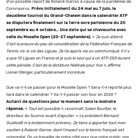
d’un possible report de Roland-Garros à cause de la pandémie de
Coronavirus.
Prévu initialement du 24 mai au 7 juin, le
deuxième tournoi du Grand-Chelem dans le calendrier ATP
se disputera finalement sur la terre ocre parisienne du 20
septembre au 4 octobre… Une date qui se chevauche avec
celle du Moselle Open (20-27 septembre).
«
Je suis atterré.
C’est la preuve du peu de considération de la Fédération Français de
Tennis vis-à-vis des Ligues. Je l’ai appris via un communiqué. Il n’y
a que 13 Ligues en France et je suis le seul qui a un ATP 250 durant
cette période. C’est de la dictature fédérale pour moi »
, affirme
Lionel Ollinger, particulièrement incrédule.
Que va-t-il se passer pour le Moselle Open ? Sera-t-il reporté plus
tard dans le calendrier ? Va-t-il passer son tour en 2020 ?
Autant de questions pour le moment sans la moindre
réponse.
«
Tout est possible »,
reconnaît Julien Boutter, le
directeur du tournoi avant d’ajouter. «
Le président Bernard
Guidicelli m’a évidemment prévenu. Je tiens à apporter tout mon
soutien à Roland-Garros, dont l’impact sur le tennis français est
primordial. On va travailler de notre côté pour que notre public, nos