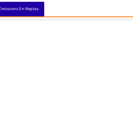
Émissions En Replay
Contact
Grille TV
Nous Recevoir
A