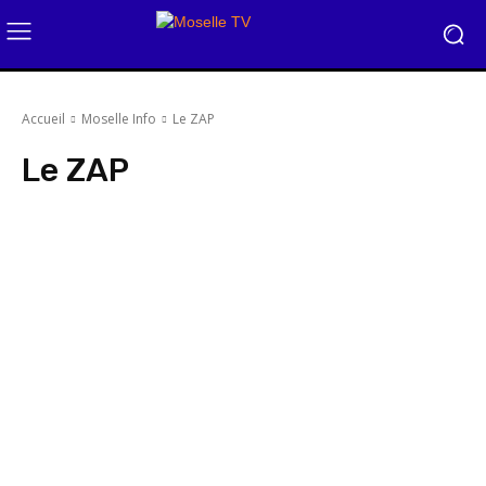
Accueil
Moselle Info
Le ZAP
Le ZAP
Coup D'Œil
Les Rubriques de Moselle Info
Les mini-séries de Moselle In