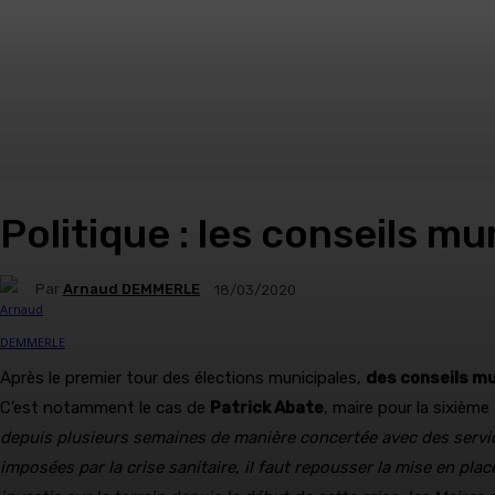
Politique : les conseils m
Par
Arnaud DEMMERLE
18/03/2020
Après le premier tour des élections municipales,
des conseils mu
C’est notamment le cas de
Patrick Abate
, maire pour la sixièm
depuis plusieurs semaines de manière concertée avec des servic
imposées par la crise sanitaire, il faut repousser la mise en pl