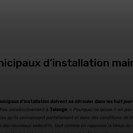
unicipaux d’installation ma
nicipaux d’installation doivent se dérouler dans les huit jour
e fois consécutivement à
Talange
. «
Pourquoi ne laisse-t-on pas l
es qu’ils connaissent parfaitement et dans des conditions de t
ace des nouveaux exécutifs, tout comme on repousse la tenue du s