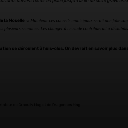
sortants doivent rester en place jusqu’à la fin de cette grave cris
e la Moselle
. «
Maintenir ces conseils municipaux serait une folie san
uis plusieurs semaines. Les changer à ce stade contribuerait à déstabil
ation se déroulent à huis-clos. On devrait en savoir plus dans 
ntateur de Graoully Mag et de Dragonnes Mag.