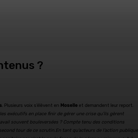
intenus ?
s
. Plusieurs voix s’élèvent en
Moselle
et demandent leur report.
es exécutifs en place finir de gérer une crise qu’ils gèrent
ravail souvent bouleversées ? Compte tenu des conditions
econd tour de ce scrutin.En tant qu’acteurs de l’action publique