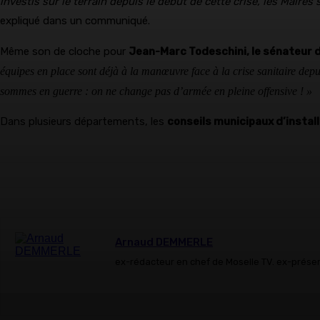
investis sur le terrain depuis le début de cette crise, les Maires 
expliqué dans un communiqué.
Même son de cloche pour
Jean-Marc Todeschini, le sénateur d
équipes en place sont déjà à la manœuvre face à la crise sanitaire dep
sommes en guerre : on ne change pas d’armée en pleine offensive ! »
Dans plusieurs départements, les
conseils municipaux d’install
Arnaud DEMMERLE
ex-rédacteur en chef de Moselle TV. ex-prése