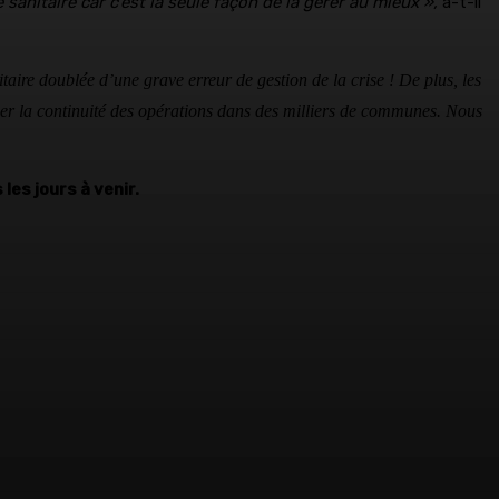
e sanitaire car c’est la seule façon de la gérer au mieux »,
a-t-il
itaire doublée d’une grave erreur de gestion de la crise !
De plus, les
iser la continuité des opérations dans des milliers de communes. Nous
les jours à venir.