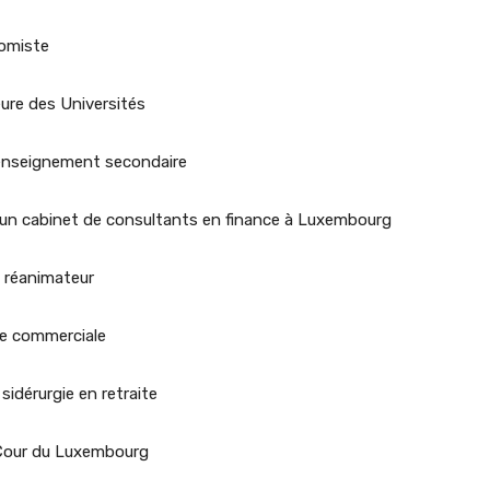
omiste
re des Universités
l’enseignement secondaire
n cabinet de consultants en finance à Luxembourg
 réanimateur
e commerciale
idérurgie en retraite
Cour du Luxembourg