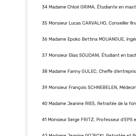
34 Madame Chloé GRIMA, Étudiante en master
35 Monsieur Lucas CARVALHO, Conseiller fin
36 Madame Epoko Bettina MOUANGUE, Ingéni
37 Monsieur Elias SOUDANI, Étudiant en bache
38 Madame Fanny GULEC, Cheffe d’entrepri
39 Monsieur François SCHNEBELEN, Médeci
40 Madame Jeanine RIES, Retraitée de la fonc
41 Monsieur Serge FRITZ, Professeur d’EPS e
42 Madame Jeanine GOJECKI, Retraitée et Pr