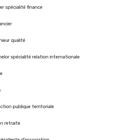
 spécialité finance
ancier
eur qualité
lor spécialité relation internationale
se
n
tion publique territoriale
n retraite
ésidente d’association