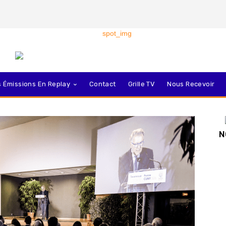
 Émissions En Replay
Contact
Grille TV
Nous Recevoir
N