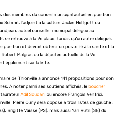
ois des membres du conseil municipal actuel en position
e Schmit, l’adjoint à la culture Jackie Helfgott ou
andjean, actuel conseiller municipal délégué au
, se retrouve à la 9e place, tandis qu’un autre délégué,
osition et devrait obtenir un poste lié à la santé et la
S Robert Malgras ou la députée actuelle de la 9e
nt également sur la liste.
e maire de Thionville a annoncé 141 propositions pour son
s. A noter parmi ses soutiens affichés, le
boucher
estaurateur
Adil Soudani
ou encore François Ventrici,
nville, Pierre Cuny sera opposé à trois listes de gauche :
és), Brigitte Vaïsse (PS), mais aussi Yan Rutili (SE) du