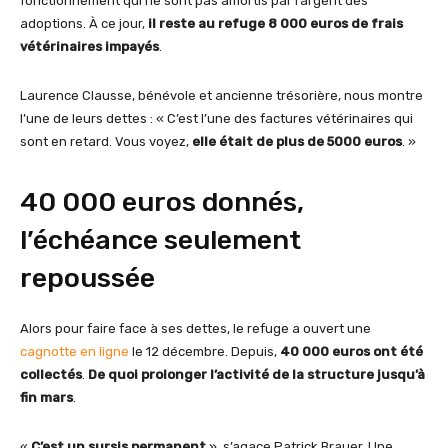
fonctionnement qui ne sont pas amortis par l’argent des
adoptions. À ce jour,
il reste au refuge 8 000 euros de frais
vétérinaires impayés
.
Laurence Clausse, bénévole et ancienne trésorière, nous montre
l’une de leurs dettes : « C’est l’une des factures vétérinaires qui
sont en retard. Vous voyez,
elle était de plus de 5000 euros
. »
40 000 euros donnés,
l’échéance seulement
repoussée
Alors pour faire face à ses dettes, le refuge a ouvert une
cagnotte en ligne
le 12 décembre. Depuis,
40 000 euros ont été
collectés
.
De quoi prolonger l’activité de la structure jusqu’à
fin mars
.
«
C’est un sursis permanent
», s’agace Patrick Brauer. Une