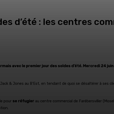
es d’été : les centres com
sormais avec le premier jour des soldes d’été. Mercredi 24 jui
u Jack & Jones au B’Est, en tendant de quoi se désaltérer à ses cl
le pour
se
réfugier
au centre commercial de Farébersviller (Mosell
ation.