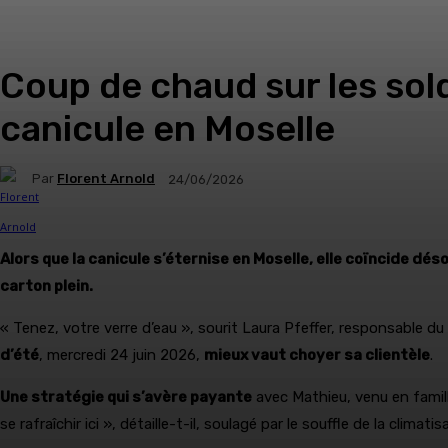
Coup de chaud sur les sold
canicule en Moselle
Par
Florent Arnold
24/06/2026
Alors que la canicule s’éternise en Moselle, elle coïncide dé
carton plein.
« Tenez, votre verre d’eau », sourit Laura Pfeffer, responsable d
d’été
, mercredi 24 juin 2026,
mieux vaut choyer sa clientèle
.
Une stratégie qui s’avère payante
avec Mathieu, venu en famil
se rafraîchir ici », détaille-t-il, soulagé par le souffle de la climatis