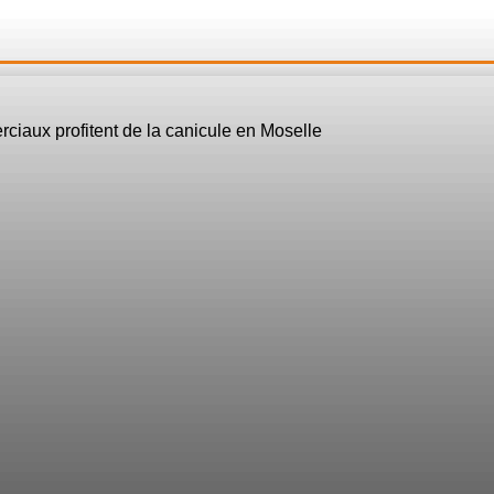
Émissions En Replay
Contact
Grille TV
Nous Recevoir
A