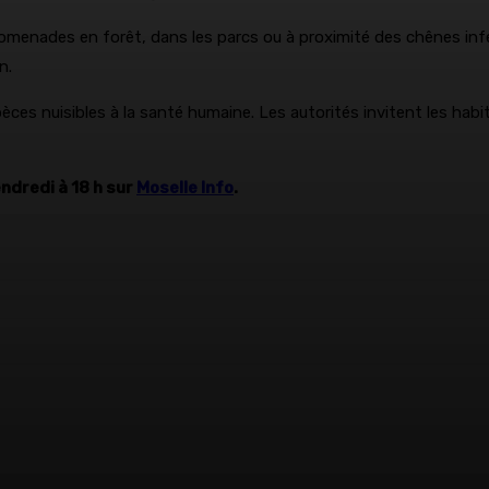
promenades en forêt, dans les parcs ou à proximité des chênes infe
n.
èces nuisibles à la santé humaine. Les autorités invitent les habit
endredi à 18 h sur
Moselle Info
.