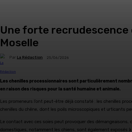
Une forte recrudescence 
Moselle
Par
La Rédaction
25/06/2026
Les chenilles processionnaires sont particulièrement nombr
en raison des risques pour la santé humaine et animale.
Les promeneurs l’ont peut-être déjà constaté : les chenilles pro
chenilles du chêne, dont les poils microscopiques et urticants pe
Le contact avec ces soies peut provoquer des démangeaisons, des i
domestiques, notamment les chiens, sont également exposés à d