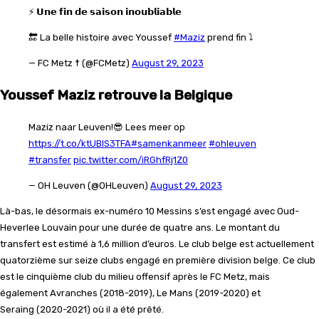
⚡️ 𝗨𝗻𝗲 𝗳𝗶𝗻 𝗱𝗲 𝘀𝗮𝗶𝘀𝗼𝗻 𝗶𝗻𝗼𝘂𝗯𝗹𝗶𝗮𝗯𝗹𝗲
🔚 La belle histoire avec Youssef
#Maziz
prend fin ⤵️
— FC Metz ☨ (@FCMetz)
August 29, 2023
Youssef Maziz retrouve la Belgique
Maziz naar Leuven!😎 Lees meer op
https://t.co/ktUBlS3TFA
#samenkanmeer
#ohleuven
#transfer
pic.twitter.com/iRGhfRj1Z0
— OH Leuven (@OHLeuven)
August 29, 2023
Là-bas, le désormais ex-numéro 10 Messins s’est engagé avec Oud-
Heverlee Louvain pour une durée de quatre ans. Le montant du
transfert est estimé à 1,6 million d’euros. Le club belge est actuellement
quatorzième sur seize clubs engagé en première division belge. Ce club
est le cinquième club du milieu offensif après le FC Metz, mais
également Avranches (2018-2019), Le Mans (2019-2020) et
Seraing (2020-2021) où il a été prêté.