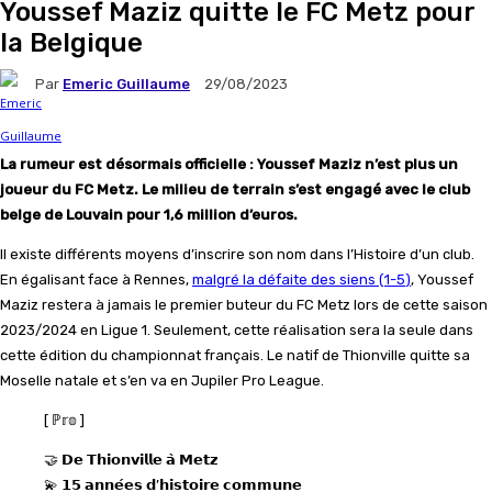
Youssef Maziz quitte le FC Metz pour
la Belgique
Par
Emeric Guillaume
29/08/2023
La rumeur est désormais officielle : Youssef Maziz n’est plus un
joueur du FC Metz. Le milieu de terrain s’est engagé avec le club
belge de Louvain pour 1,6 million d’euros.
Il existe différents moyens d’inscrire son nom dans l’Histoire d’un club.
En égalisant face à Rennes,
malgré la défaite des siens (1-5
)
, Youssef
Maziz restera à jamais le premier buteur du FC Metz lors de cette saison
2023/2024 en Ligue 1. Seulement, cette réalisation sera la seule dans
cette édition du championnat français. Le natif de Thionville quitte sa
Moselle natale et s’en va en Jupiler Pro League.
[ ℙ𝕣𝕠 ]
🤝 𝗗𝗲 𝗧𝗵𝗶𝗼𝗻𝘃𝗶𝗹𝗹𝗲 𝗮̀ 𝗠𝗲𝘁𝘇
💫 𝟭𝟱 𝗮𝗻𝗻𝗲́𝗲𝘀 𝗱’𝗵𝗶𝘀𝘁𝗼𝗶𝗿𝗲 𝗰𝗼𝗺𝗺𝘂𝗻𝗲