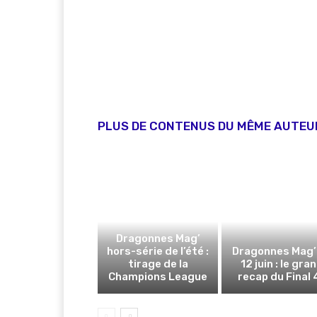
PLUS DE CONTENUS DU MÊME AUTEU
Dragonnes Mag’
hors-série de l’été :
Dragonnes Mag’
tirage de la
12 juin : le gra
Champions League
recap du Final 4