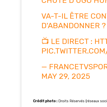
CHUTE D'UGO HU
VA-T-IL ÊTRE CO
D'ABANDONNER ?
📺 LE DIRECT :
HTT
PIC.TWITTER.COM
— FRANCETVSPOR
MAY 29, 2025
Crédit photo :
Droits Réservés (réseaux soc