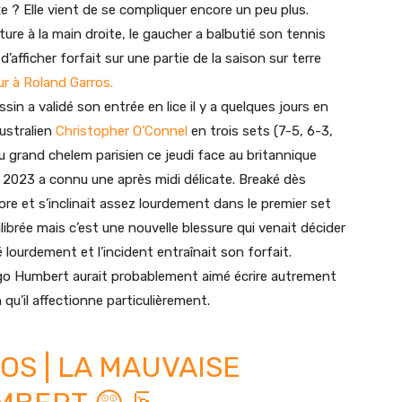
? Elle vient de se compliquer encore un peu plus.
re à la main droite, le gaucher a balbutié son tennis
afficher forfait sur une partie de la saison sur terre
ur à Roland Garros.
ssin a validé son entrée en lice il y a quelques jours en
australien
Christopher O’Connel
en trois sets (7-5, 6-3,
u grand chelem parisien ce jeudi face au britannique
 2023 a connu une après midi délicate. Breaké dès
core et s’inclinait assez lourdement dans le premier set
librée mais c’est une nouvelle blessure qui venait décider
é lourdement et l’incident entraînait son forfait.
Ugo Humbert aurait probablement aimé écrire autrement
n qu’il affectionne particulièrement.
OS
| LA MAUVAISE