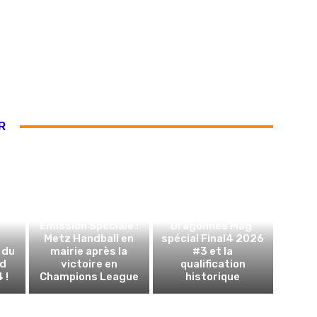
R
Emission Spéciale :
Dragonnes Mag’
Metz Handball en
spécial Final4 2026
 du
mairie après la
#3 et la
nd
victoire en
qualification
 !
Champions League
historique