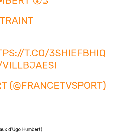
MBERT 😲🦵
NTRAINT
PS://T.CO/3SHIEFBHIQ
/VILLBJAESI
T (@FRANCETVSPORT)
iaux d’Ugo Humbert)