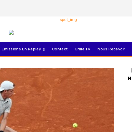
 Émissions En Replay
Contact
Grille TV
Nous Recevoir
N