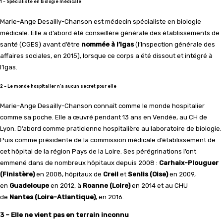
1 – Spécialiste en biologie médicale
Marie-Ange Desailly-Chanson est médecin spécialiste en biologie
médicale. Elle a d’abord été conseillère générale des établissements de
santé (CGES) avant d’être
nommée à l’Igas
(l’Inspection générale des
affaires sociales, en 2015), lorsque ce corps a été dissout et intégré à
l’Igas.
2 – Le monde hospitalier n’a aucun secret pour elle
Marie-Ange Desailly-Chanson connaît comme le monde hospitalier
comme sa poche. Elle a œuvré pendant 13 ans en Vendée, au CH de
Lyon. D’abord comme praticienne hospitalière au laboratoire de biologie.
Puis comme présidente de la commission médicale d’établissement de
cet hôpital de la région Pays de la Loire. Ses pérégrinations l’ont
emmené dans de nombreux hôpitaux depuis 2008 :
Carhaix-Plouguer
(Finistère)
en 2008, hôpitaux de
Creil
et
Senlis (Oise)
en 2009,
en
Guadeloupe
en 2012, à
Roanne (Loire)
en 2014 et au CHU
de
Nantes (Loire-Atlantique)
, en 2016.
3 – Elle ne vient pas en terrain inconnu