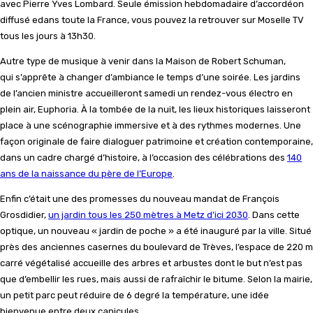
avec Pierre Yves Lombard. Seule émission hebdomadaire d’accordéon
diffusé edans toute la France, vous pouvez la retrouver sur Moselle TV
tous les jours à 13h30.
Autre type de musique à venir dans la Maison de Robert Schuman,
qui s’apprête à changer d’ambiance le temps d’une soirée. Les jardins
de l’ancien ministre accueilleront samedi un rendez-vous électro en
plein air, Euphoria. À la tombée de la nuit, les lieux historiques laisseront
place à une scénographie immersive et à des rythmes modernes. Une
façon originale de faire dialoguer patrimoine et création contemporaine,
dans un cadre chargé d’histoire, à l’occasion des célébrations des
140
ans de la naissance du père de l’Europe
.
Enfin c’était une des promesses du nouveau mandat de François
Grosdidier,
un jardin tous les 250 mètres à Metz d’ici 2030
. Dans cette
optique, un nouveau « jardin de poche » a été inauguré par la ville. Situé
près des anciennes casernes du boulevard de Trèves, l’espace de 220 m
carré végétalisé accueille des arbres et arbustes dont le but n’est pas
que d’embellir les rues, mais aussi de rafraîchir le bitume. Selon la mairie,
un petit parc peut réduire de 6 degré la température, une idée
bienvenue entre deux canicules…