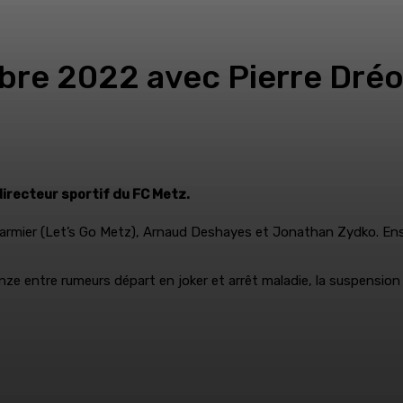
bre 2022 avec Pierre Dréo
 directeur sportif du FC Metz.
rmier (Let’s Go Metz), Arnaud Deshayes et Jonathan Zydko. Ensemb
onze entre rumeurs départ en joker et arrêt maladie, la suspensi