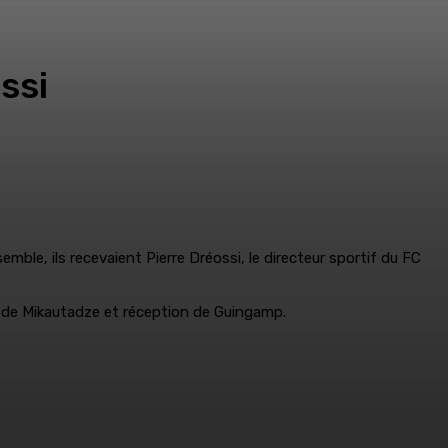
ssi
le, ils recevaient Pierre Dréossi, le directeur sportif du FC
on de Mikautadze et réception de Guingamp.