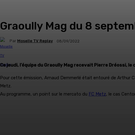
Graoully Mag du 8 septem
Par
Moselle TV Replay
08/09/2022
Ce jeudi, l’équipe du Graoully Mag recevait Pierre Dréossi, le
Pour cette émission, Arnaud Demmerlé était entouré de Arthur Ca
Metz.
Au programme, un point sur le mercato du
FC Metz
, le cas Cent