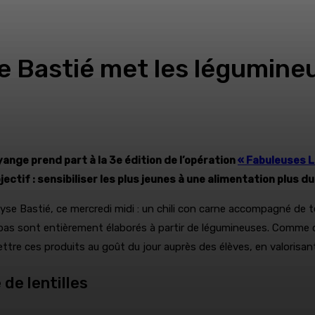
e Bastié met les légumineu
yange prend part à la 3e édition de l’opération
« Fabuleuses 
tif : sensibiliser les plus jeunes à une alimentation plus dur
yse Bastié, ce mercredi midi : un chili con carne accompagné de t
repas sont entièrement élaborés à partir de légumineuses. Comme c
tre ces produits au goût du jour auprès des élèves, en valorisant l
de lentilles