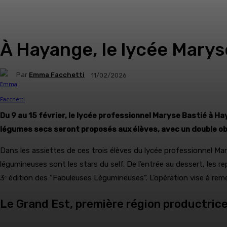
À Hayange, le lycée Marys
Par
Emma Facchetti
11/02/2026
Du 9 au 15 février, le lycée professionnel Maryse Bastié à Ha
légumes secs seront proposés aux élèves, avec un double objec
Dans les assiettes de ces trois élèves du lycée professionnel Mar
légumineuses sont les stars du self. De l’entrée au dessert, les 
3ᵉ édition des “Fabuleuses Légumineuses”. L’opération vise à remet
Le Grand Est, première région productrice 