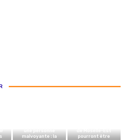
R
Il tente d’arnaquer
AVC : les patients
ir
une personne
de Moselle-Est
s
malvoyante : la
pourront être