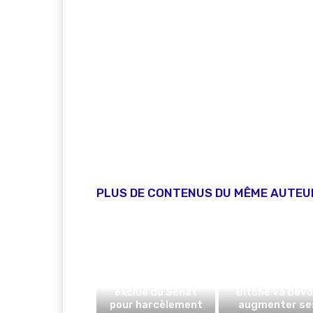
PLUS DE CONTENUS DU MÊME AUTEU
Sanction rarissime :
Christine Herzog
exclue du Sénat
Bitche va devo
pour harcèlement
augmenter se