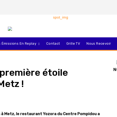
 Émissions En Replay
Contact
Grille TV
Nous Recevoir
 première étoile
N
Metz !
in à Metz, le restaurant Yozora du Centre Pompidou a