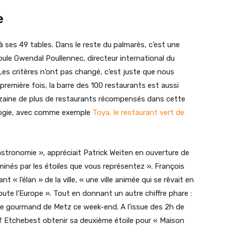
e
 à ses 49 tables. Dans le reste du palmarès, c’est une
ule Gwendal Poullennec, directeur international du
 Les critères n’ont pas changé, c’est juste que nous
 première fois, la barre des 100 restaurants est aussi
dizaine de plus de restaurants récompensés dans cette
cologie, avec comme exemple
Toya, le restaurant vert de
astronomie », appréciait Patrick Weiten en ouverture de
inés par les étoiles que vous représentez ». François
nt « l’élan » de la ville, « une ville animée qui se rêvait en
toute l’Europe ». Tout en donnant un autre chiffre phare :
lage gourmand de Metz ce week-end. A l’issue des 2h de
 Etchebest obtenir sa deuxième étoile pour « Maison