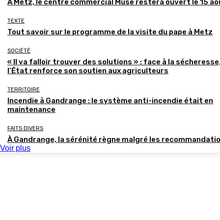
À Metz, le centre commercial Muse restera ouvert le 15 ao
TEXTE
Tout savoir sur le programme de la visite du pape à Metz
SOCIÉTÉ
« Il va falloir trouver des solutions » : face à la sécheresse
l’État renforce son soutien aux agriculteurs
TERRITOIRE
Incendie à Gandrange : le système anti-incendie était en
maintenance
FAITS DIVERS
À Gandrange, la sérénité règne malgré les recommandati
Voir plus