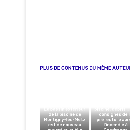
PLUS DE CONTENUS DU MÊME AUTEU
Eau du robinet
légumes du jard
Le bassin extérieur
piscine, débris …
de la piscine de
consignes de 
Montigny-lès-Metz
préfecture apr
est de nouveau
l’incendie à
ouvert au public
Gandrange