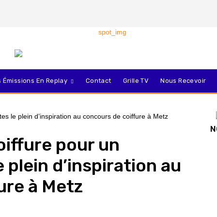
 Émissions En Replay
Contact
Grille TV
Nous Recevoir
N
oiffure pour un
 plein d’inspiration au
ure à Metz