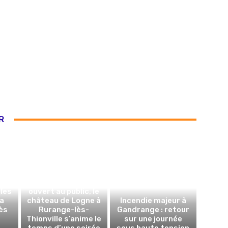
R
,
in,
Exceptionnellement
 les
ouvert au public, le
la
château de Logne à
Incendie majeur à
ès
Rurange-lès-
Gandrange : retour
Thionville s’anime le
sur une journée
temps d’une soirée
sous haute tension