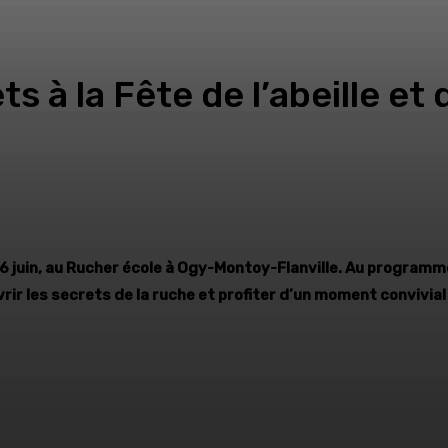
s à la Fête de l’abeille et
e 16 juin, au Rucher école à Ogy-Montoy-Flanville. Au program
ir les secrets de la ruche et profiter d’un moment convivial 