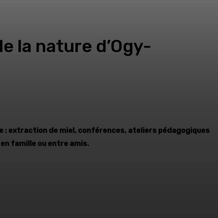
 de la nature d’Ogy-
me : extraction de miel, conférences, ateliers pédagogiques
en famille ou entre amis.