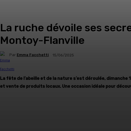
La ruche dévoile ses secret
Montoy-Flanville
Par
Emma Facchetti
15/06/2025
La fête de l’abeille et de la nature s’est déroulée, dimanch
et vente de produits locaux. Une occasion idéale pour découvr