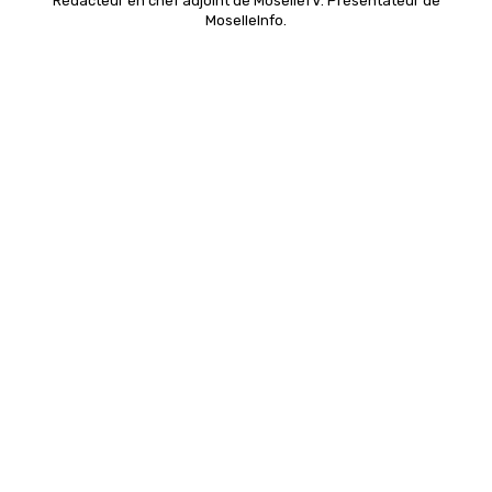
Rédacteur en chef adjoint de MoselleTV. Présentateur de
MoselleInfo.