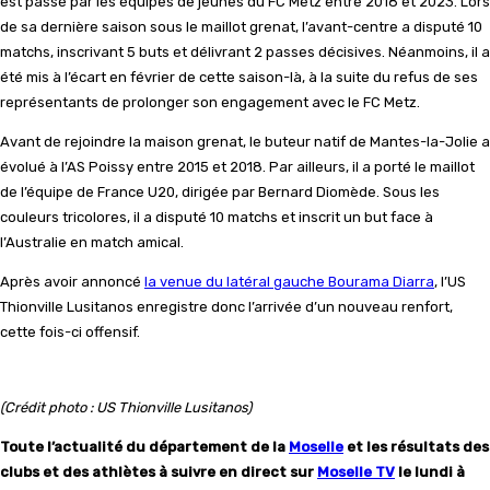
est passé par les équipes de jeunes du FC Metz entre 2018 et 2023. Lors
de sa dernière saison sous le maillot grenat, l’avant-centre a disputé 10
matchs, inscrivant 5 buts et délivrant 2 passes décisives. Néanmoins, il a
été mis à l’écart en février de cette saison-là, à la suite du refus de ses
représentants de prolonger son engagement avec le FC Metz.
Avant de rejoindre la maison grenat, le buteur natif de Mantes-la-Jolie a
évolué à l’AS Poissy entre 2015 et 2018. Par ailleurs, il a porté le maillot
de l’équipe de France U20, dirigée par Bernard Diomède. Sous les
couleurs tricolores, il a disputé 10 matchs et inscrit un but face à
l’Australie en match amical.
Après avoir annoncé
la venue du latéral gauche Bourama Diarra
, l’US
Thionville Lusitanos enregistre donc l’arrivée d’un nouveau renfort,
cette fois-ci offensif.
(Crédit photo : US Thionville Lusitanos)
Toute l’actualité du département de la
Moselle
et les résultats des
clubs et des athlètes à suivre en direct sur
Moselle TV
le lundi à