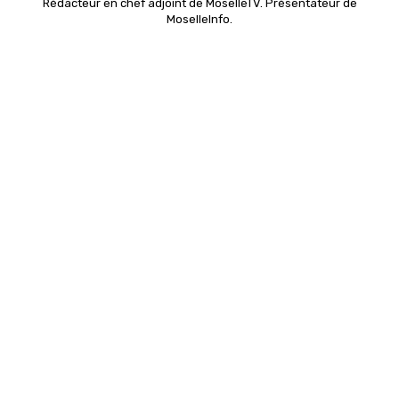
Rédacteur en chef adjoint de MoselleTV. Présentateur de
MoselleInfo.