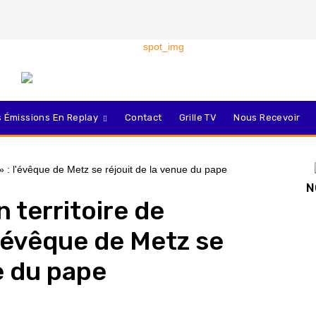
 Émissions En Replay
Contact
Grille TV
Nous Recevoir
N
n territoire de
 l’évêque de Metz se
e du pape