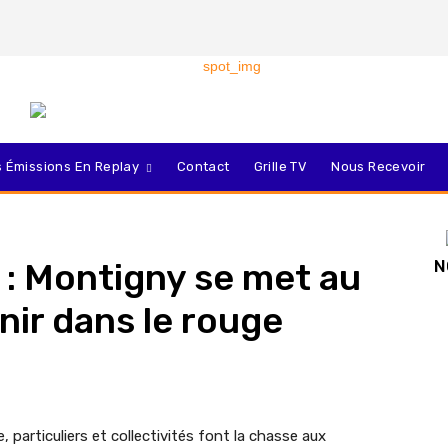
 Émissions En Replay
Contact
Grille TV
Nous Recevoir
 : Montigny se met au
N
inir dans le rouge
e, particuliers et collectivités font la chasse aux