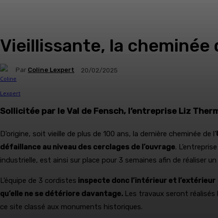
Vieillissante, la cheminée
Par
Coline Lexpert
20/02/2025
Sollicitée par le Val de Fensch, l’entreprise Liz Ther
D’origine, soit vieille de plus de 100 ans, la dernière cheminée de l’
défaillance au niveau des cerclages de l’ouvrage
. L’entreprise
industrielle, est ainsi sur place pour 3 semaines afin de réaliser u
L’équipe de 3 cordistes
inspecte donc l’intérieur et l’extérieur
qu’elle ne se détériore davantage.
Les travaux seront réalisés 
ce site classé aux monuments historiques.