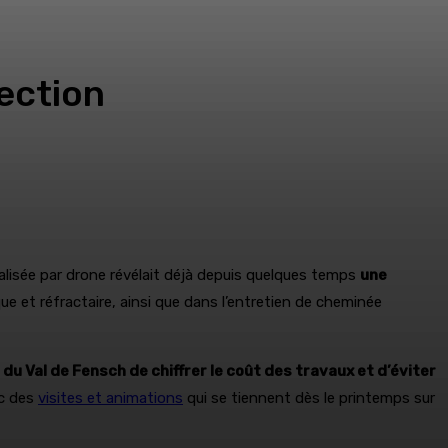
pection
alisée par drone révélait déjà depuis quelques temps
une
ue et réfractaire, ainsi que dans l’entretien de cheminée
 Val de Fensch de chiffrer le coût des travaux et d’éviter
ic des
visites et animations
qui se tiennent dès le printemps sur