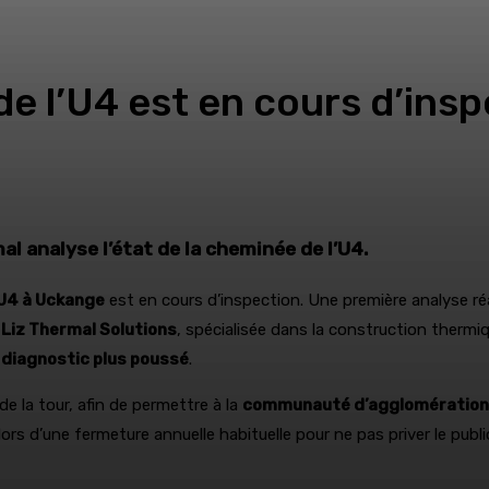
 de l’U4 est en cours d’ins
mal analyse l’état de la cheminée de l’U4.
U4 à Uckange
est en cours d’inspection. Une première analyse ré
Liz Thermal Solutions
, spécialisée dans la construction thermiq
n
diagnostic plus poussé
.
de la tour, afin de permettre à la
communauté d’agglomération du
lors d’une fermeture annuelle habituelle pour ne pas priver le publ