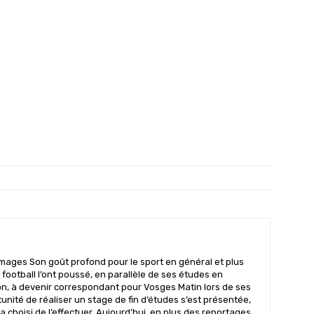
mages Son goût profond pour le sport en général et plus
 football l’ont poussé, en parallèle de ses études en
n, à devenir correspondant pour Vosges Matin lors de ses
nité de réaliser un stage de fin d’études s’est présentée,
il a choisi de l’effectuer. Aujourd’hui, en plus des reportages