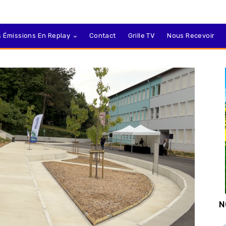
 Émissions En Replay
Contact
Grille TV
Nous Recevoir
N