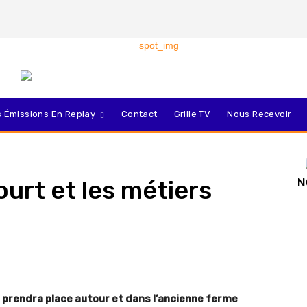
 Émissions En Replay
Contact
Grille TV
Nous Recevoir
urt et les métiers
N
 prendra place autour et dans l’ancienne ferme