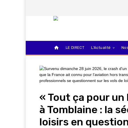
LE DIRECT
L’Actualité
Nos
« Tout ça pour u
à Tomblaine : la s
loisirs en questio