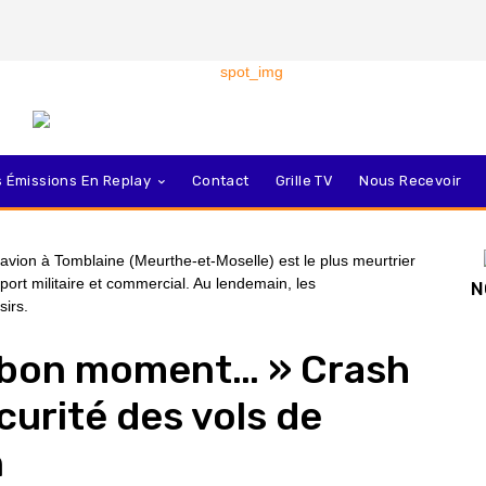
 Émissions En Replay
Contact
Grille TV
Nous Recevoir
N
n bon moment… » Crash
écurité des vols de
n