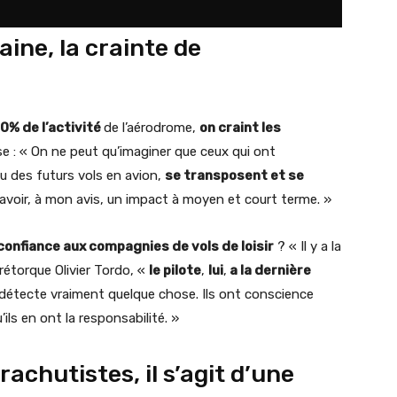
ine, la crainte de
70% de l’activité
de l’aérodrome,
on craint les
yse : « On ne peut qu’imaginer que ceux qui ont
 des futurs vols en avion,
se transposent et se
 avoir, à mon avis, un impact à moyen et court terme. »
confiance aux compagnies de vols de loisir
? « Il y a la
 rétorque Olivier Tordo, «
le pilote
,
lui
,
a la dernière
’il détecte vraiment quelque chose. Ils ont conscience
s en ont la responsabilité. »
achutistes, il s’agit d’une