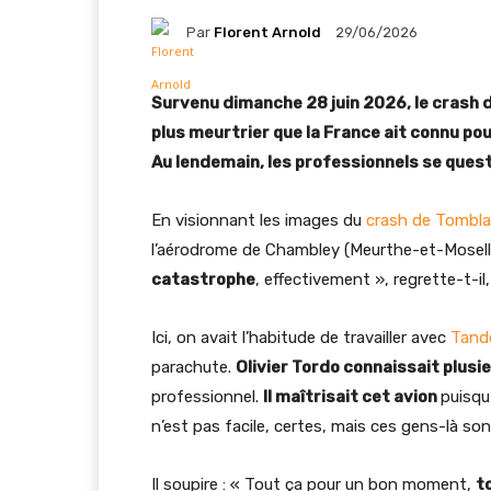
Par
Florent Arnold
29/06/2026
Survenu dimanche 28 juin 2026, le crash 
plus meurtrier que la France ait connu pou
Au lendemain, les professionnels se questi
En visionnant les images du
crash de Tombla
l’aérodrome de Chambley (Meurthe-et-Mosell
catastrophe
, effectivement », regrette-t-il
Ici, on avait l’habitude de travailler avec
Tand
parachute.
Olivier Tordo connaissait plusi
professionnel.
Il maîtrisait cet avion
puisqu
n’est pas facile, certes, mais ces gens-là sont
Il soupire : « Tout ça pour un bon moment,
t