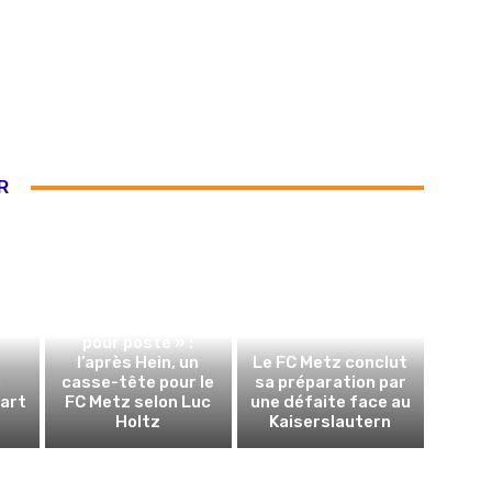
R
« On ne peut pas le
remplacer poste
pour poste » :
l’après Hein, un
Le FC Metz conclut
n
casse-tête pour le
sa préparation par
art
FC Metz selon Luc
une défaite face au
Holtz
Kaiserslautern