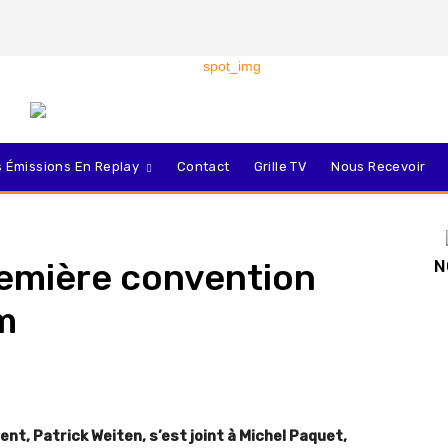
 Émissions En Replay
Contact
Grille TV
Nous Recevoir
remière convention
N
m
nt, Patrick Weiten, s’est joint à Michel Paquet,