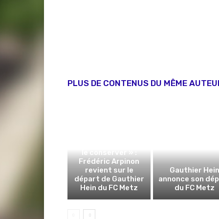
PLUS DE CONTENUS DU MÊME AUTEU
« On a tout fait pour
le conserver » :
Frédéric Arpinon
revient sur le
Gauthier Hei
départ de Gauthier
annonce son dép
Hein du FC Metz
du FC Metz