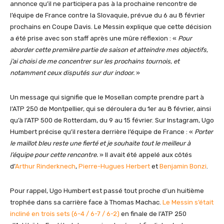
annonce qu’il ne participera pas à la prochaine rencontre de
l’équipe de France contre la Slovaquie, prévue du 6 au 8 février
prochains en Coupe Davis. Le Messin explique que cette décision
a été prise avec son staff après une mûre réflexion : «
Pour
aborder cette première partie de saison et atteindre mes objectifs,
j’ai choisi de me concentrer sur les prochains tournois, et
notamment ceux disputés sur dur indoor.
»
Un message qui signifie que le Mosellan compte prendre part à
l’ATP 250 de Montpellier, qui se déroulera du 1er au 8 février, ainsi
qu’à l’ATP 500 de Rotterdam, du 9 au 15 février. Sur Instagram, Ugo
Humbert précise qu’il restera derrière l’équipe de France : «
Porter
le maillot bleu reste une fierté et je souhaite tout le meilleur à
l’équipe pour cette rencontre.
» Il avait été appelé aux côtés
d’
Arthur Rinderknech
,
Pierre-Hugues Herbert
et
Benjamin Bonzi
.
Pour rappel, Ugo Humbert est passé tout proche d’un huitième
trophée dans sa carrière face à Thomas Machac.
Le Messin s’était
incliné en trois sets (6-4 / 6-7 / 6-2)
en finale de l’ATP 250