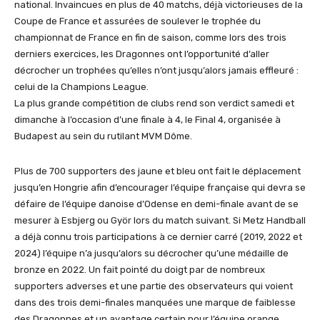
national. Invaincues en plus de 40 matchs, déjà victorieuses de la
Coupe de France et assurées de soulever le trophée du
championnat de France en fin de saison, comme lors des trois
derniers exercices, les Dragonnes ont l’opportunité d’aller
décrocher un trophées qu’elles n’ont jusqu’alors jamais effleuré :
celui de la Champions League.
La plus grande compétition de clubs rend son verdict samedi et
dimanche à l’occasion d’une finale à 4, le Final 4, organisée à
Budapest au sein du rutilant MVM Dôme.
Plus de 700 supporters des jaune et bleu ont fait le déplacement
jusqu’en Hongrie afin d’encourager l’équipe française qui devra se
défaire de l’équipe danoise d’Odense en demi-finale avant de se
mesurer à Esbjerg ou Györ lors du match suivant. Si Metz Handball
a déjà connu trois participations à ce dernier carré (2019, 2022 et
2024) l’équipe n’a jusqu’alors su décrocher qu’une médaille de
bronze en 2022. Un fait pointé du doigt par de nombreux
supporters adverses et une partie des observateurs qui voient
dans des trois demi-finales manquées une marque de faiblesse
des Dragonnes et un avantage certain pour l’équipe orange