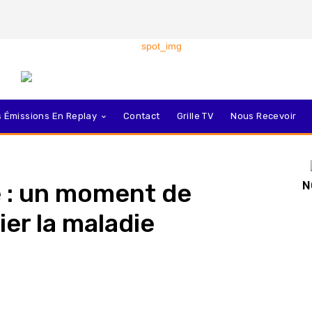
 Émissions En Replay
Contact
Grille TV
Nous Recevoir
e : un moment de
N
er la maladie