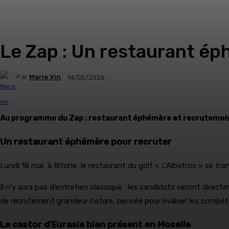
Le Zap : Un restaurant é
Par
Marie Vin
14/05/2026
Au programme du Zap : restaurant éphémère et recrutement,
Un restaurant éphémère pour recruter
Lundi 18 mai, à Bitche, le restaurant du golf « L’Albatros » se tr
Il n’y aura pas d’entretien classique : les candidats seront direc
de recrutement grandeur nature, pensée pour évaluer les compéte
Le castor d’Eurasie bien présent en Moselle