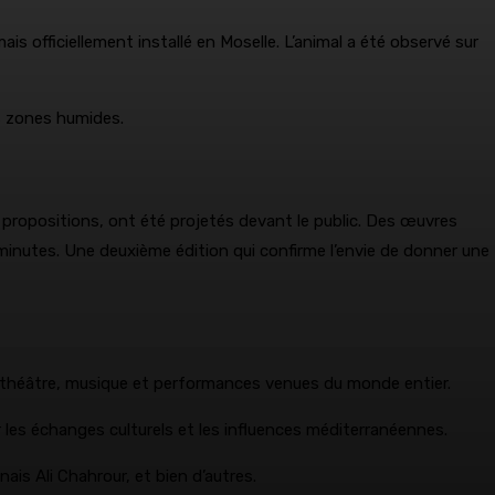
s officiellement installé en Moselle. L’animal a été observé sur
s zones humides.
0 propositions, ont été projetés devant le public. Des œuvres
minutes. Une deuxième édition qui confirme l’envie de donner une
e, théâtre, musique et performances venues du monde entier.
r les échanges culturels et les influences méditerranéennes.
is Ali Chahrour, et bien d’autres.