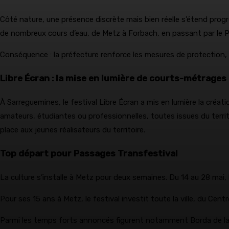
Côté nature, une présence discrète mais bien réelle s’étend progr
de nombreux cours d’eau, de Metz à Forbach, en passant par le P
Conséquence : la préfecture renforce les mesures de protection,
Libre Écran : la mise en lumière de courts-métrages
À Sarreguemines, le festival Libre Écran a mis en lumière la créa
amateurs, étudiantes ou professionnelles, toutes issues du terr
place aux jeunes réalisateurs du territoire.
Top départ pour Passages Transfestival
La culture s’installe à Metz pour deux semaines. Du 14 au 28 mai
Pour ses 15 ans à Metz, le festival investit toute la ville, du C
Parmi les temps forts annoncés figurent notamment Borda de la c