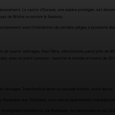
essivement. Le castor d’Eurasie, une espère protégée, est désormai
ays de Bitche ou encore le Saulnois.
 notamment avec l’interdiction de certains pièges à proximité de
tion de courts-métrages. Sept films, sélectionnés parmi près de 8
itoire, avec un point commun : raconter le monde en moins de 20 
, le Passages Transfestival lance sa nouvelle édition, entre dans
entre Pompidou aux Trinitaires, avec une programmation marquée pa
horégraphe brésilienne Lia Rodrigues, les performances du Libana