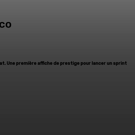
aco
. Une première affiche de prestige pour lancer un sprint