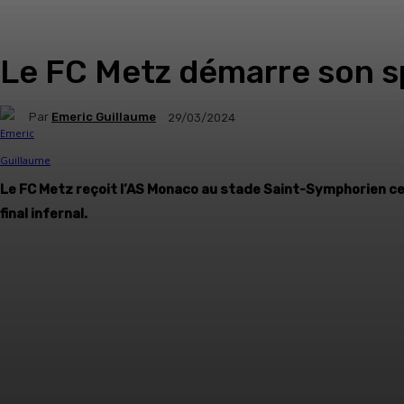
Le FC Metz démarre son sp
Par
Emeric Guillaume
29/03/2024
Le FC Metz reçoit l’AS Monaco au stade Saint-Symphorien ce 
final infernal.