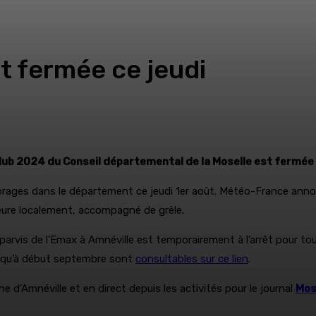
t fermée ce jeudi
club 2024 du Conseil départemental de la Moselle est fermée 
x orages dans le département ce jeudi 1er août. Météo-France anno
eure localement, accompagné de grêle.
le parvis de l’Emax à Amnéville est temporairement à l’arrêt pour t
usqu’à début septembre sont
consultables sur ce lien
.
 d’Amnéville et en direct depuis les activités pour le journal
Mose