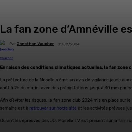
La fan zone d’Amnéville es
Par
Jonathan Vaucher
01/08/2024
En raison des conditions climatiques actuelles, la fan zone 
La préfecture de la Moselle a émis un avis de vigilance jaune au
août à 2h du matin, avec des précipitations jusqu’à 30 mm par h
Afin d’éviter les risques, la fan zone club 2024 mis en place sur 
semaine est à
retrouver sur notre site
et les activités prévues j
Durant les épreuves des JO, Moselle TV est présent sur la fan zone