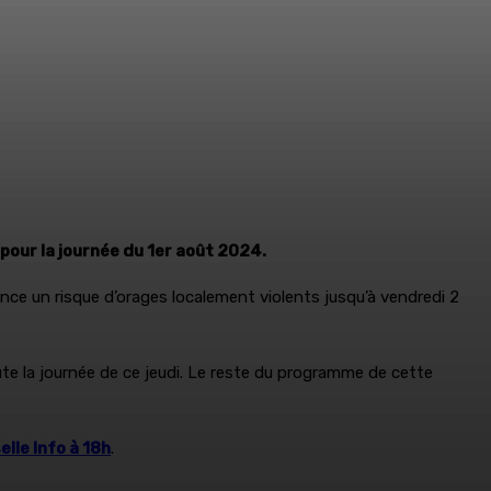
pour la journée du 1er août 2024.
nce un risque d’orages localement violents jusqu’à vendredi 2
oute la journée de ce jeudi. Le reste du programme de cette
lle Info à 18h
.