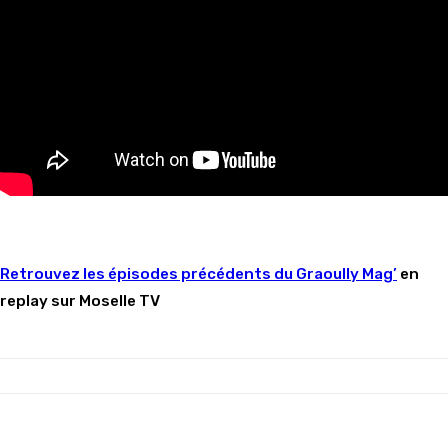
Retrouvez
les épisodes précédents du Graoully Mag’
en
replay sur Moselle TV