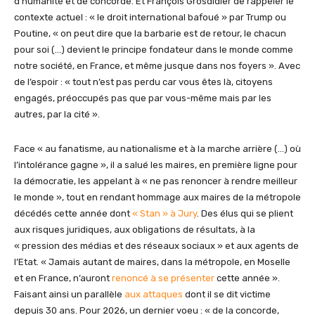
d’humanité et de concorde. Et François Grosdidier de rappeler le
contexte actuel : « le droit international bafoué » par Trump ou
Poutine, « on peut dire que la barbarie est de retour, le chacun
pour soi (…) devient le principe fondateur dans le monde comme
notre société, en France, et même jusque dans nos foyers ». Avec
de l’espoir : « tout n’est pas perdu car vous êtes là, citoyens
engagés, préoccupés pas que par vous-même mais par les
autres, par la cité ».
Face « au fanatisme, au nationalisme et à la marche arrière (…) où
l’intolérance gagne », il a salué les maires, en première ligne pour
la démocratie, les appelant à « ne pas renoncer à rendre meilleur
le monde », tout en rendant hommage aux maires de la métropole
décédés cette année dont
« Stan » à Jury
. Des élus qui se plient
aux risques juridiques, aux obligations de résultats, à la
« pression des médias et des réseaux sociaux » et aux agents de
l’Etat. « Jamais autant de maires, dans la métropole, en Moselle
et en France, n’auront
renoncé à se présenter
cette année ».
Faisant ainsi un parallèle
aux attaques
dont il se dit victime
depuis 30 ans. Pour 2026, un dernier voeu : « de la concorde,