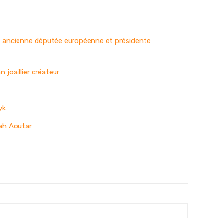
, ancienne députée européenne et présidente
 joaillier créateur
yk
rah Aoutar