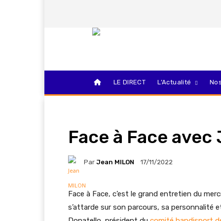
LE DIRECT
L’Actualité
Nos
Face à Face avec 
Par
Jean MILON
17/11/2022
Face à Face, c’est le grand entretien du mercr
s’attarde sur son parcours, sa personnalité e
Donatello, président du
comité handisport de