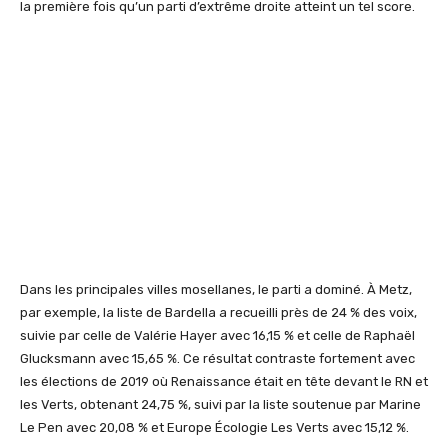
la première fois qu’un parti d’extrême droite atteint un tel score.
Dans les principales villes mosellanes, le parti a dominé. À Metz,
par exemple, la liste de Bardella a recueilli près de 24 % des voix,
suivie par celle de Valérie Hayer avec 16,15 % et celle de Raphaël
Glucksmann avec 15,65 %. Ce résultat contraste fortement avec
les élections de 2019 où Renaissance était en tête devant le RN et
les Verts, obtenant 24,75 %, suivi par la liste soutenue par Marine
Le Pen avec 20,08 % et Europe Écologie Les Verts avec 15,12 %.