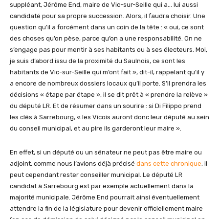
suppléant, Jérôme End, maire de Vic-sur-Seille qui a… lui aussi
candidaté pour sa propre succession. Alors, il faudra choisir. Une
question qu’il a forcément dans un coin de la tête : « oui, ce sont
des choses qu’on pèse, parce qu’on a une responsabilité. On ne
s’engage pas pour mentir à ses habitants ou à ses électeurs. Moi,
je suis d’abord issu de la proximité du Saulnois, ce sont les
habitants de Vic-sur-Seille qui m’ont fait », dit-il, rappelant qu’il y
a encore de nombreux dossiers locaux qu’il porte. S’il prendra les
décisions « étape par étape », il se dit prêt à « prendre la relève »
du député LR. Et de résumer dans un sourire : si Di Filippo prend
les clés à Sarrebourg, « les Vicois auront donc leur député au sein
du conseil municipal, et au pire ils garderont leur maire ».
En effet, si un député ou un sénateur ne peut pas être maire ou
adjoint, comme nous l’avions déjà précisé
dans cette chronique
, il
peut cependant rester conseiller municipal. Le député LR
candidat à Sarrebourg est par exemple actuellement dans la
majorité municipale. Jérôme End pourrait ainsi éventuellement
attendre la fin de la législature pour devenir officiellement maire