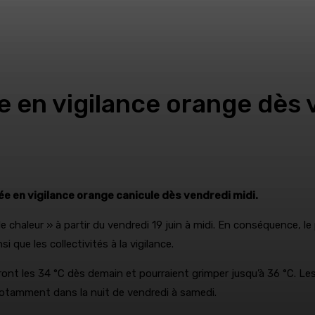
ée en vigilance orange dès 
cée en vigilance orange canicule dès vendredi midi.
chaleur » à partir du vendredi 19 juin à midi. En conséquence, le
i que les collectivités à la vigilance.
ront les 34 °C dès demain et pourraient grimper jusqu’à 36 °C. 
 notamment dans la nuit de vendredi à samedi.