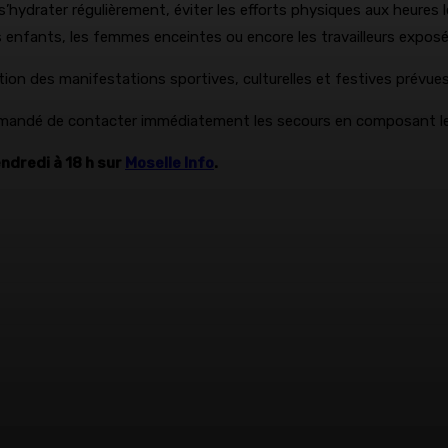
s’hydrater régulièrement, éviter les efforts physiques aux heures l
enfants, les femmes enceintes ou encore les travailleurs exposés à
on des manifestations sportives, culturelles et festives prévues s
commandé de contacter immédiatement les secours en composant le
endredi à 18 h sur
Moselle Info
.