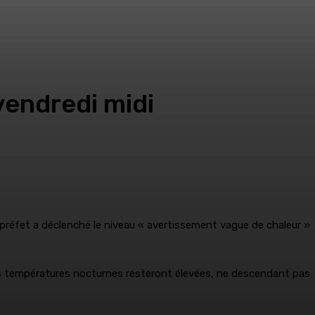
vendredi midi
 préfet a déclenché le niveau « avertissement vague de chaleur »
Les températures nocturnes resteront élevées, ne descendant pas