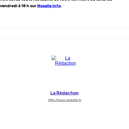
vendredi à 18 h sur
Moselle Info
.
La Rédaction
http://www.moselle.tv