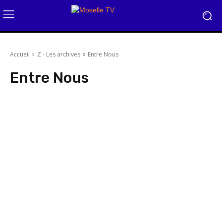
Accueil
Z - Les archives
Entre Nous
Entre Nous
Face à la Presse
Pixel Perfect
Face à Face
I comme Immo
100% J