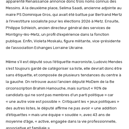
apparenté Renaissance annonce donc trois noms connus des
Messins. A la deuxième place, Selima Saadi, ancienne adjointe au
maire PS Dominique Gros, qui avait été battue par Bertrand Mertz
à l’investiture socialiste pour les élections 2026 à Metz. Ensuite,
Philippe Schleich, ancien directeur général des services de
Montigny-lès-Metz, un profil d’expérience dans la fonction
publique. Enfin, Violeta Moskalu, figure militante, vice-présidente
de l’association Echanges Lorraine Ukraine.
Même s’il est député sous l’étiquette macroniste, Ludovic Mendes
s’est toujours gardé de catégoriser sa liste, elle devrait donc être
sans étiquette, et composée de plusieurs tendances du centre à
la gauche. On retrouve aussi l’ancien député MoDem de la 8e
circonscription Brahim Hamouche, mais surtout « 90% de
candidats qui ne sont pas membres d’un parti politique » car
« une autre voie est possible ». Critiquant les « jeux politiques »
des autres listes, le député affirme ne pas avoir « une addition
d’étiquettes » mais une équipe « soudée », avec 43 ans de
moyenne d’âge, « active, engagée dans la vie professionnelle,
associative et familiale ».