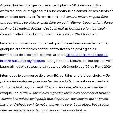
Aujourd’hui, les charges représentent plus de 50 % de son chiffre
d’affaires annuel. Malgré tout, Laure continue de conseiller ses clients et
de valoriser son savoir-faire artisanal.
« Avec une pelote, on peut faire
une couverture ou alors on peut faire un petit vêtement pour enfant. Parce
qu’il y a 480 mètres dessus. C’est pas mal. Et le motif se fait tout seul.
»
conseil-t-elle à une client qui s’enthousiaste :
«
C’est très joli !»
Face aux commandes sur Internet qui dominent désormais le marché,
quelques clients fidèles continuent toutefois de privilégier les
commerces de proximité, comme l’archère
Lisa Barbelin, médaillée de
bronze aux Jeux olympiques
et originaire de Dieuze, qui est passée voir
Laure afin qu’elle retouche sa veste de cérémonie des JO de Paris 2024.
Internet ou le commerce de proximité, certains ont fait leur choix :
« Je
préfère les boutiques pour toucher les produits
»
raconte une cliente
«
On trouve tout ce qu’on veut. Et si on n’en a pas, elle nous le cherche.
»
évoque une autre
« J’aime bien regarder, j’aime bien chercher et trouver
vraiment ce qui me plaît plutôt que de prendre des choses qui ne valent
pas grand-chose sur internet et qui ne me seront pas utiles. Vous savez,
chez les anciens, le contact humain est très important. »
.