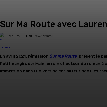
Sur Ma Route avec Lauren
Par
Tim GIRARD
26/07/2024
En avril 2021, l’émission
Sur ma Route
, présentée pa
Petitmangin, écrivain lorrain et auteur du roman à
immersion dans l’univers de cet auteur dont les ra