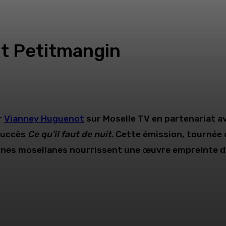
t Petitmangin
r
Vianney Huguenot
sur Moselle TV en partenariat a
 succès
Ce qu’il faut de nuit
. Cette émission, tournée 
cines mosellanes nourrissent une œuvre empreinte de