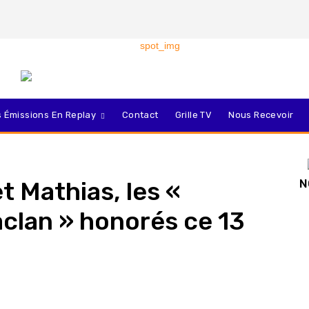
 Émissions En Replay
Contact
Grille TV
Nous Recevoir
et Mathias, les «
N
clan » honorés ce 13