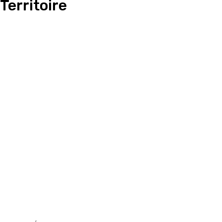
Territoire
Culture
Faits Divers
En Bref
Politique
Société