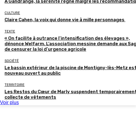
À Gandrange, la sérénité règne malgré les recommandati
CULTURE
Claire Cahen, la voix qui donne vie à mille personnages
TEXTE
« On facilite à outrance l’intensification des élevages »,
dénonce Welfarm. L’association messine demande aux Sa
de censurer la loi d’urgence agricole
SOCIÉTÉ
Le bassin extérieur de la piscine de Montigny-lès-Metz es
nouveau ouvert au public
TERRITOIRE
Les Restos du Cœur de Marly suspendent temporairement
collecte de vêtements
Voir plus