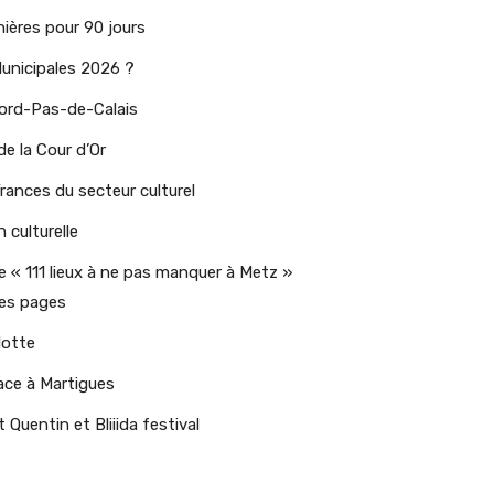
ières pour 90 jours
Municipales 2026 ?
Nord-Pas-de-Calais
de la Cour d’Or
rances du secteur culturel
 culturelle
e « 111 lieux à ne pas manquer à Metz »
des pages
lotte
ace à Martigues
 Quentin et Bliiida festival