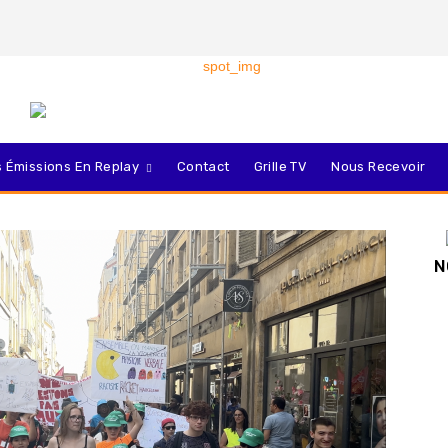
 Émissions En Replay
Contact
Grille TV
Nous Recevoir
N