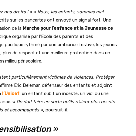
z nos droits !
» «
Nous, les enfants, sommes mal
crits sur les pancartes ont envoyé un signal fort. Une
asion de la
Marche pour l’enfance et la Jeunesse ce
que organisé par l’Ecole des parents et des
e pacifique rythmé par une ambiance festive, les jeunes
 plus de respect et une meilleure protection dans un
n milieu périscolaire.
stent particulièrement victimes de violences. Protéger
affirme Eric Delemar, défenseur des enfants et adjoint
n
l’Unicef
, un enfant subit un inceste, un viol ou une
rance. «
On doit faire en sorte qu’ils n’aient plus besoin
égés et accompagnés
», poursuit-il.
nsibilisation »